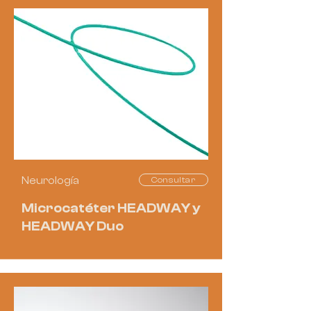
Neurología
Consultar
Microcatéter HEADWAY y
HEADWAY Duo