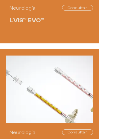
Neurología
Consultar
LVIS™ EVO™
Neurología
Consultar