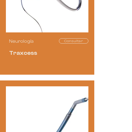
Neurología
Consultar
Traxcess