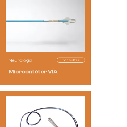
Neurología
Consultar
Microcatéter VÍA